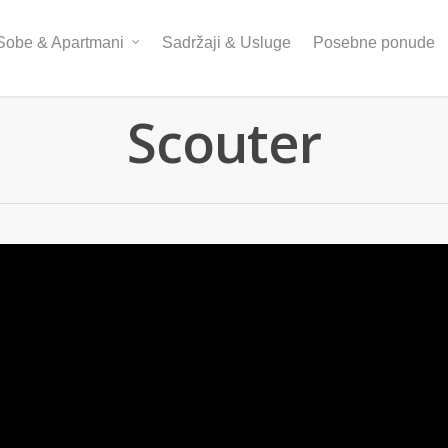
Sobe & Apartmani
Sadržaji & Usluge
Posebne ponude
Scouter