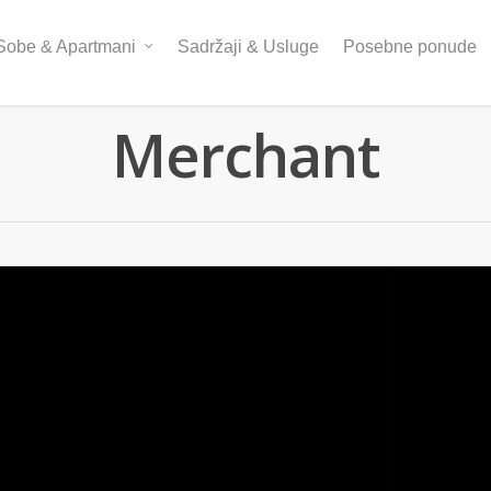
Sobe & Apartmani
Sadržaji & Usluge
Posebne ponude
Merchant